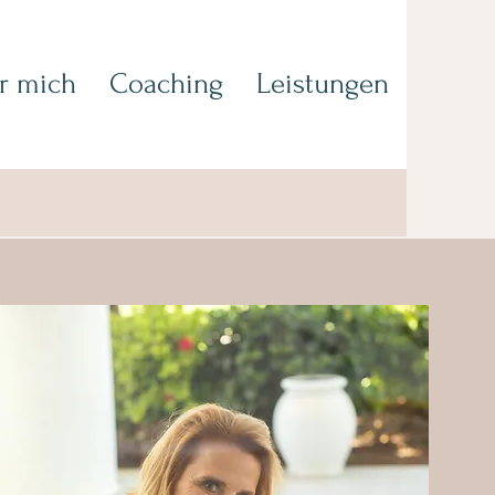
r mich
Coaching
Leistungen